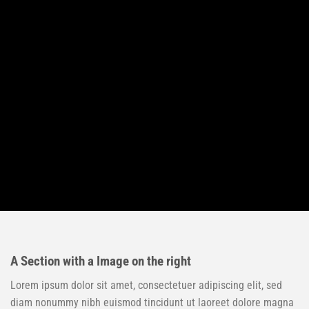
A Section with a Image on the right
Lorem ipsum dolor sit amet, consectetuer adipiscing elit, sed
diam nonummy nibh euismod tincidunt ut laoreet dolore magna