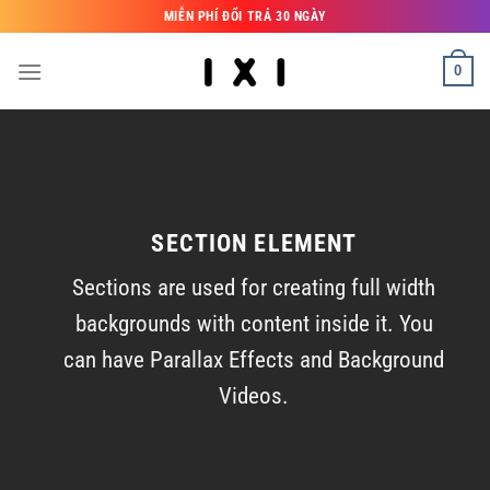
Bỏ
MIỄN PHÍ ĐỔI TRẢ 30 NGÀY
qua
nội
0
dung
SECTION ELEMENT
Sections are used for creating full width
backgrounds with content inside it. You
can have Parallax Effects and Background
Videos.