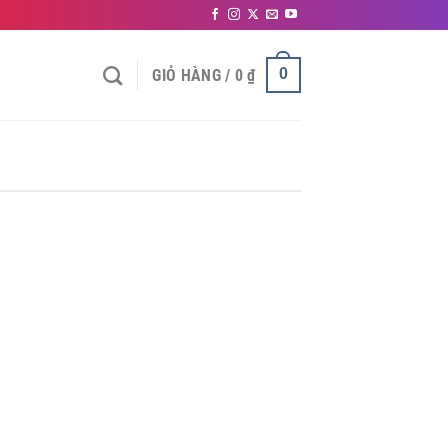
0
GIỎ HÀNG /
0
₫