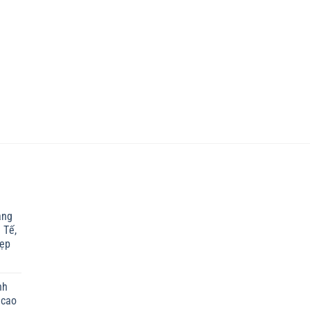
ắng
 Tế,
Đẹp
nh
 cao