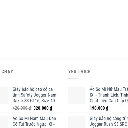
 CHẠY
YÊU THÍCH
Giày bảo hộ cao cổ cá
Áo Sơ Mi Nữ Màu Tr
tính Safety Jogger Nam
IXI - Thanh Lịch, Tinh
Dakar S3 G116, Size 40
Chất Liệu Cao Cấp 
Giá
Giá
420.000
₫
320.000
₫
190.000
₫
gốc
hiện
Áo Sơ Mi Nam Màu Đen
Giày bảo hộ công trì
là:
tại
Có Túi Trước Ngực IXI -
Jogger Rush S3 SRC
420.000 ₫.
là: