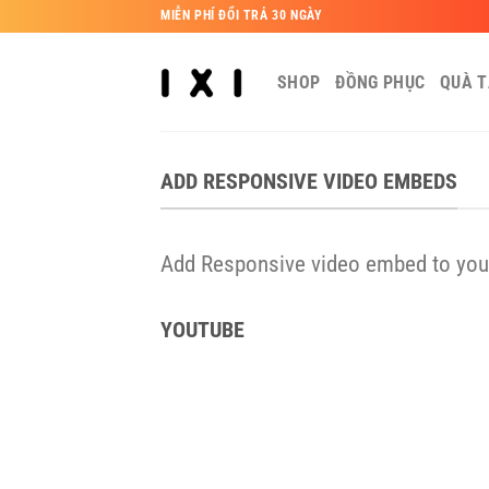
Bỏ
MIỄN PHÍ ĐỔI TRẢ 30 NGÀY
qua
nội
SHOP
ĐỒNG PHỤC
QUÀ 
dung
ADD RESPONSIVE VIDEO EMBEDS
Add Responsive video embed to your 
YOUTUBE