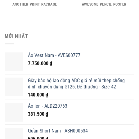
ANOTHER PRINT PACKAGE
AWESOME PENCIL POSTER
MỚI NHẤT
Áo Vest Nam - AVES00777
7.750.000
₫
Giày bảo hộ lao động ABC giá rẻ mũi thép chống
đinh chuyên dụng G126, Đế thường - Size 42
140.000
₫
Áo len - ALD220763
381.500
₫
Quần Short Nam - ASH000534
595.000
₫