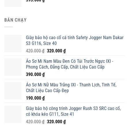
BÁN CHẠY
Giày bảo hộ cao cổ cá tính Safety Jogger Nam Dakar
S3 G116, Size 40
Giá
Giá
420.000
₫
320.000
₫
gốc
hiện
Áo Sơ Mi Nam Màu Đen Có Túi Trước Ngực IXI -
là:
tại
Phong Cách, Đẳng Cấp, Chất Liệu Cao Cấp
420.000 ₫.
là:
390.000
₫
320.000 ₫.
Áo Sơ Mi Nữ Màu Trắng IXI - Thanh Lịch, Tinh Tế,
Chất Liệu Cao Cấp Đẹp
190.000
₫
Giày bảo hộ công trình Jogger Rush S3 SRC cao cổ,
có khóa kéo G111, Size 41
Giá
Giá
420.000
₫
320.000
₫
gốc
hiện