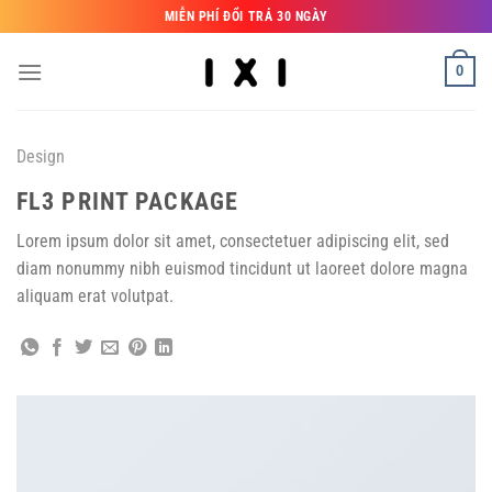
Bỏ
MIỄN PHÍ ĐỔI TRẢ 30 NGÀY
qua
nội
0
dung
Design
FL3 PRINT PACKAGE
Lorem ipsum dolor sit amet, consectetuer adipiscing elit, sed
diam nonummy nibh euismod tincidunt ut laoreet dolore magna
aliquam erat volutpat.