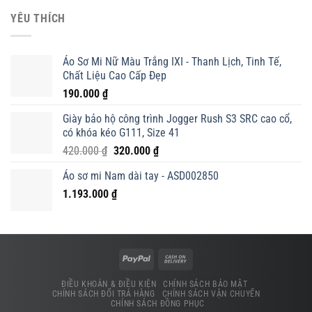
là:
tại
YÊU THÍCH
420.000 ₫.
là:
320.000 ₫.
Áo Sơ Mi Nữ Màu Trắng IXI - Thanh Lịch, Tinh Tế,
Chất Liệu Cao Cấp Đẹp
190.000
₫
Giày bảo hộ công trình Jogger Rush S3 SRC cao cổ,
có khóa kéo G111, Size 41
Giá
Giá
420.000
₫
320.000
₫
gốc
hiện
Áo sơ mi Nam dài tay - ASD002850
là:
tại
1.193.000
₫
420.000 ₫.
là:
320.000 ₫.
ĐIỀU KHOẢN & ĐIỀU KIỆN
CHÍNH SÁCH BẢO MẬT
CHÍNH SÁCH ĐỔI TRẢ HÀNG
CHÍNH SÁCH VẬN CHUYỂN
CHÍNH SÁCH ĐỒNG PHỤC