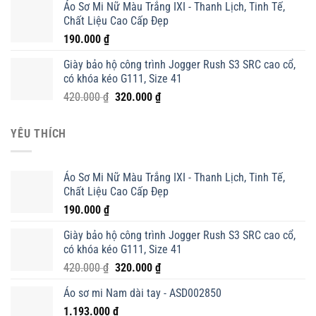
Áo Sơ Mi Nữ Màu Trắng IXI - Thanh Lịch, Tinh Tế,
Chất Liệu Cao Cấp Đẹp
190.000
₫
Giày bảo hộ công trình Jogger Rush S3 SRC cao cổ,
có khóa kéo G111, Size 41
Giá
Giá
420.000
₫
320.000
₫
gốc
hiện
là:
tại
YÊU THÍCH
420.000 ₫.
là:
320.000 ₫.
Áo Sơ Mi Nữ Màu Trắng IXI - Thanh Lịch, Tinh Tế,
Chất Liệu Cao Cấp Đẹp
190.000
₫
Giày bảo hộ công trình Jogger Rush S3 SRC cao cổ,
có khóa kéo G111, Size 41
Giá
Giá
420.000
₫
320.000
₫
gốc
hiện
Áo sơ mi Nam dài tay - ASD002850
là:
tại
1.193.000
₫
420.000 ₫.
là: