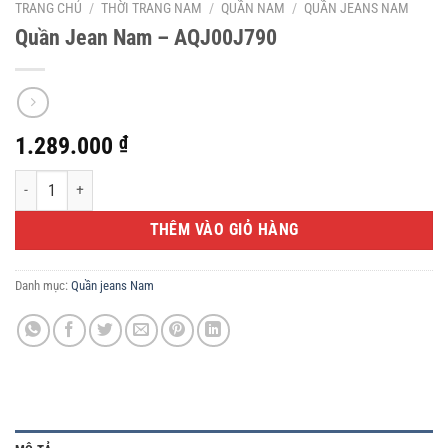
TRANG CHỦ
/
THỜI TRANG NAM
/
QUẦN NAM
/
QUẦN JEANS NAM
Quần Jean Nam – AQJ00J790
1.289.000
₫
Quần Jean Nam - AQJ00J790 số lượng
THÊM VÀO GIỎ HÀNG
Danh mục:
Quần jeans Nam