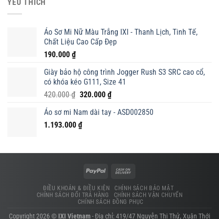
YÊU THÍCH
420.000 ₫.
là:
320.000 ₫.
Áo Sơ Mi Nữ Màu Trắng IXI - Thanh Lịch, Tinh Tế,
Chất Liệu Cao Cấp Đẹp
190.000
₫
Giày bảo hộ công trình Jogger Rush S3 SRC cao cổ,
có khóa kéo G111, Size 41
Giá
Giá
420.000
₫
320.000
₫
gốc
hiện
Áo sơ mi Nam dài tay - ASD002850
là:
tại
1.193.000
₫
420.000 ₫.
là:
320.000 ₫.
ĐIỀU KHOẢN & ĐIỀU KIỆN
CHÍNH SÁCH BẢO MẬT
CHÍNH SÁCH ĐỔI TRẢ HÀNG
CHÍNH SÁCH VẬN CHUYỂN
CHÍNH SÁCH ĐỒNG PHỤC
Copyright 2026 ©
IXI Vietnam
- Địa chỉ: 419/47 Nguyễn Thị Thử, Xuân Thới