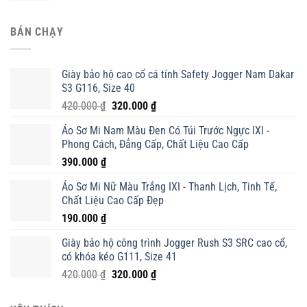
BÁN CHẠY
Giày bảo hộ cao cổ cá tính Safety Jogger Nam Dakar
S3 G116, Size 40
Giá
Giá
420.000
₫
320.000
₫
gốc
hiện
Áo Sơ Mi Nam Màu Đen Có Túi Trước Ngực IXI -
là:
tại
Phong Cách, Đẳng Cấp, Chất Liệu Cao Cấp
420.000 ₫.
là:
390.000
₫
320.000 ₫.
Áo Sơ Mi Nữ Màu Trắng IXI - Thanh Lịch, Tinh Tế,
Chất Liệu Cao Cấp Đẹp
190.000
₫
Giày bảo hộ công trình Jogger Rush S3 SRC cao cổ,
có khóa kéo G111, Size 41
Giá
Giá
420.000
₫
320.000
₫
gốc
hiện
là:
tại