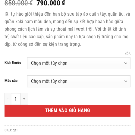
Giá
Giá
850.000
₫
790.000
₫
gốc
hiện
IXI tự hào giới thiệu đến bạn bộ sưu tập áo quần tây, quần âu, và
là:
tại
quần kaki nam màu đen, mang đến sự kết hợp hoàn hảo giữa
850.000 ₫.
là:
phong cách lịch lãm và sự thoải mái vượt trội. Với thiết kế tinh
790.000 ₫.
tế, chất liệu cao cấp, sản phẩm này là lựa chọn lý tưởng cho mọi
dịp, từ công sở đến sự kiện trang trọng.
XÓA
Kích thước
Màu sắc
Áo Quần Tây, Quần Âu, Quần Kaki Nam Màu Đen IXI – Sự Lựa Chọn Hoàn Hảo
THÊM VÀO GIỎ HÀNG
SKU:
qt1