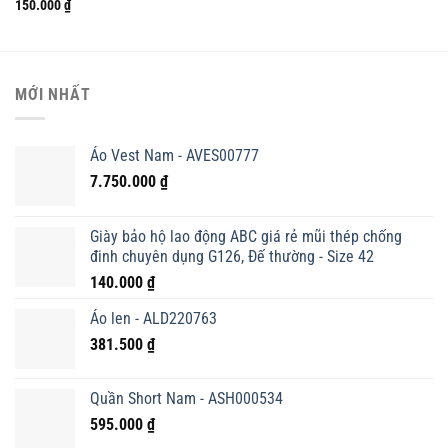
150.000
₫
MỚI NHẤT
Áo Vest Nam - AVES00777
7.750.000
₫
Giày bảo hộ lao động ABC giá rẻ mũi thép chống
đinh chuyên dụng G126, Đế thường - Size 42
140.000
₫
Áo len - ALD220763
381.500
₫
Quần Short Nam - ASH000534
595.000
₫