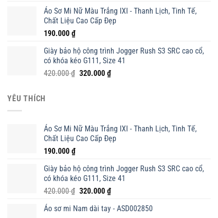
Áo Sơ Mi Nữ Màu Trắng IXI - Thanh Lịch, Tinh Tế,
Chất Liệu Cao Cấp Đẹp
190.000
₫
Giày bảo hộ công trình Jogger Rush S3 SRC cao cổ,
có khóa kéo G111, Size 41
Giá
Giá
420.000
₫
320.000
₫
gốc
hiện
là:
tại
YÊU THÍCH
420.000 ₫.
là:
320.000 ₫.
Áo Sơ Mi Nữ Màu Trắng IXI - Thanh Lịch, Tinh Tế,
Chất Liệu Cao Cấp Đẹp
190.000
₫
Giày bảo hộ công trình Jogger Rush S3 SRC cao cổ,
có khóa kéo G111, Size 41
Giá
Giá
420.000
₫
320.000
₫
gốc
hiện
Áo sơ mi Nam dài tay - ASD002850
là:
tại