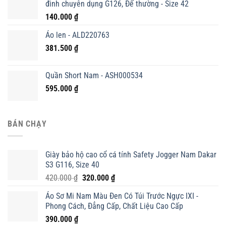
đinh chuyên dụng G126, Đế thường - Size 42
140.000
₫
Áo len - ALD220763
381.500
₫
Quần Short Nam - ASH000534
595.000
₫
BÁN CHẠY
Giày bảo hộ cao cổ cá tính Safety Jogger Nam Dakar
S3 G116, Size 40
Giá
Giá
420.000
₫
320.000
₫
gốc
hiện
Áo Sơ Mi Nam Màu Đen Có Túi Trước Ngực IXI -
là:
tại
Phong Cách, Đẳng Cấp, Chất Liệu Cao Cấp
420.000 ₫.
là:
390.000
₫
320.000 ₫.