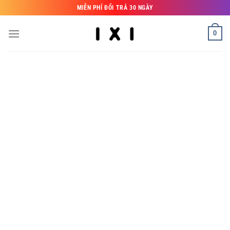
Bỏ
MIỄN PHÍ ĐỔI TRẢ 30 NGÀY
qua
nội
0
dung