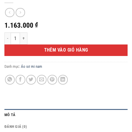
1.163.000
₫
Áo sơ mi Nam ngắn tay - ASN002895 số lượng
THÊM VÀO GIỎ HÀNG
Danh mục:
Áo sơ mi nam
MÔ TẢ
ĐÁNH GIÁ (0)