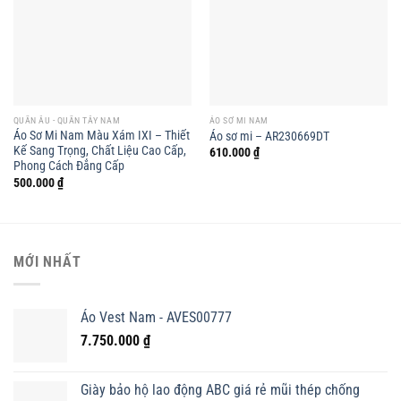
QUẦN ÂU - QUẦN TÂY NAM
ÁO SƠ MI NAM
Áo Sơ Mi Nam Màu Xám IXI – Thiết
Áo sơ mi – AR230669DT
Kế Sang Trọng, Chất Liệu Cao Cấp,
610.000
₫
Phong Cách Đẳng Cấp
500.000
₫
MỚI NHẤT
Áo Vest Nam - AVES00777
7.750.000
₫
Giày bảo hộ lao động ABC giá rẻ mũi thép chống