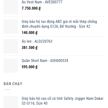
Áo Vest Nam - AVES00777
7.750.000
₫
Giày bảo hộ lao động ABC giá rẻ mũi thép chống
đinh chuyên dụng G126, Đế thường - Size 42
140.000
₫
Áo len - ALD220763
381.500
₫
Quần Short Nam - ASH000534
595.000
₫
BÁN CHẠY
Giày bảo hộ cao cổ cá tính Safety Jogger Nam Dakar
S3 G116, Size 40