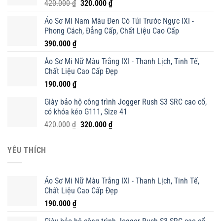
Giá
Giá
420.000
₫
320.000
₫
gốc
hiện
Áo Sơ Mi Nam Màu Đen Có Túi Trước Ngực IXI -
là:
tại
Phong Cách, Đẳng Cấp, Chất Liệu Cao Cấp
420.000 ₫.
là:
390.000
₫
320.000 ₫.
Áo Sơ Mi Nữ Màu Trắng IXI - Thanh Lịch, Tinh Tế,
Chất Liệu Cao Cấp Đẹp
190.000
₫
Giày bảo hộ công trình Jogger Rush S3 SRC cao cổ,
có khóa kéo G111, Size 41
Giá
Giá
420.000
₫
320.000
₫
gốc
hiện
là:
tại
YÊU THÍCH
420.000 ₫.
là:
320.000 ₫.
Áo Sơ Mi Nữ Màu Trắng IXI - Thanh Lịch, Tinh Tế,
Chất Liệu Cao Cấp Đẹp
190.000
₫