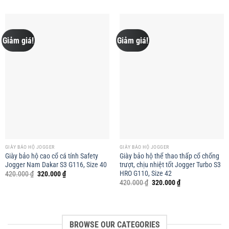
Giảm giá!
Giảm giá!
GIÀY BẢO HỘ JOGGER
GIÀY BẢO HỘ JOGGER
Giày bảo hộ cao cổ cá tính Safety
Giày bảo hộ thể thao thấp cổ chống
Jogger Nam Dakar S3 G116, Size 40
trượt, chịu nhiệt tốt Jogger Turbo S3
HRO G110, Size 42
Giá
Giá
420.000
₫
320.000
₫
gốc
hiện
Giá
Giá
420.000
₫
320.000
₫
là:
tại
gốc
hiện
420.000 ₫.
là:
là:
tại
320.000 ₫.
420.000 ₫.
là:
320.000 ₫.
BROWSE OUR CATEGORIES