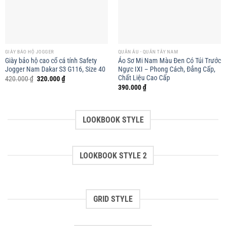
GIÀY BẢO HỘ JOGGER
QUẦN ÂU - QUẦN TÂY NAM
Giày bảo hộ cao cổ cá tính Safety
Áo Sơ Mi Nam Màu Đen Có Túi Trước
Jogger Nam Dakar S3 G116, Size 40
Ngực IXI – Phong Cách, Đẳng Cấp,
Chất Liệu Cao Cấp
Giá
Giá
420.000
₫
320.000
₫
gốc
hiện
390.000
₫
là:
tại
420.000 ₫.
là:
320.000 ₫.
LOOKBOOK STYLE
LOOKBOOK STYLE 2
GRID STYLE