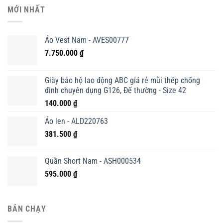
MỚI NHẤT
Áo Vest Nam - AVES00777
7.750.000
₫
Giày bảo hộ lao động ABC giá rẻ mũi thép chống
đinh chuyên dụng G126, Đế thường - Size 42
140.000
₫
Áo len - ALD220763
381.500
₫
Quần Short Nam - ASH000534
595.000
₫
BÁN CHẠY