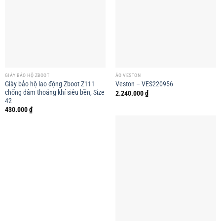
GIÀY BẢO HỘ ZBOOT
ÁO VESTON
Giày bảo hộ lao động Zboot Z111
Veston – VES220956
chống đâm thoáng khí siêu bền, Size
2.240.000
₫
42
430.000
₫