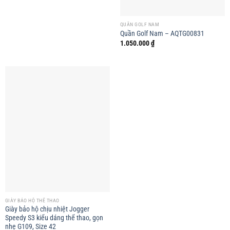
QUẦN GOLF NAM
Quần Golf Nam – AQTG00831
1.050.000
₫
GIÀY BẢO HỘ THỂ THAO
Giày bảo hộ chịu nhiệt Jogger
Speedy S3 kiểu dáng thể thao, gọn
nhẹ G109, Size 42