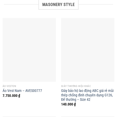
MASONERY STYLE
ÁO VESTON
GIÀY THƯƠNG HIỆU KHÁC
Giày bảo hộ lao động ABC giá rẻ mũi
Áo Vest Nam – AVES00777
thép chống đinh chuyên dụng G126,
7.750.000
₫
Đế thường – Size 42
140.000
₫