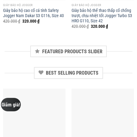
GIÀY BẢO HỘ JOGGER
GIÀY BẢO HỘ JOGGER
Giày bảo hộ cao cổ cá tính Safety
Giày bảo hộ thể thao thấp cổ chống
Jogger Nam Dakar S3 G116, Size 40
trượt, chịu nhiệt tốt Jogger Turbo S3
HRO G110, Size 42
Giá
Giá
420.000
₫
320.000
₫
gốc
hiện
Giá
Giá
420.000
₫
320.000
₫
là:
tại
gốc
hiện
420.000 ₫.
là:
là:
tại
320.000 ₫.
420.000 ₫.
là:
320.000 ₫.
FEATURED PRODUCTS SLIDER
BEST SELLING PRODUCTS
Giảm giá!