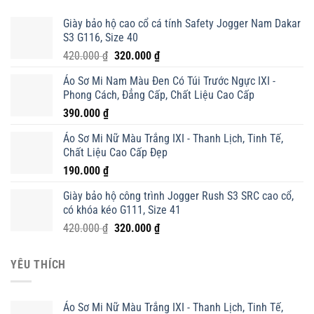
Giày bảo hộ cao cổ cá tính Safety Jogger Nam Dakar
S3 G116, Size 40
Giá
Giá
420.000
₫
320.000
₫
gốc
hiện
Áo Sơ Mi Nam Màu Đen Có Túi Trước Ngực IXI -
là:
tại
Phong Cách, Đẳng Cấp, Chất Liệu Cao Cấp
420.000 ₫.
là:
390.000
₫
320.000 ₫.
Áo Sơ Mi Nữ Màu Trắng IXI - Thanh Lịch, Tinh Tế,
Chất Liệu Cao Cấp Đẹp
190.000
₫
Giày bảo hộ công trình Jogger Rush S3 SRC cao cổ,
có khóa kéo G111, Size 41
Giá
Giá
420.000
₫
320.000
₫
gốc
hiện
là:
tại
YÊU THÍCH
420.000 ₫.
là:
320.000 ₫.
Áo Sơ Mi Nữ Màu Trắng IXI - Thanh Lịch, Tinh Tế,