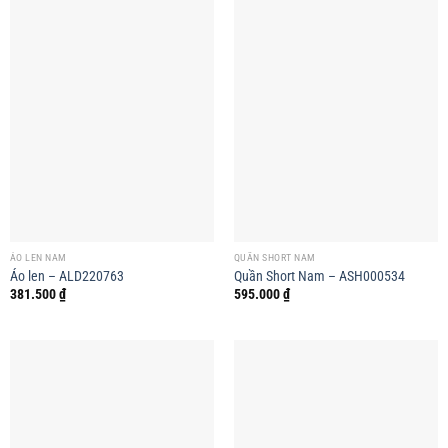
ÁO LEN NAM
QUẦN SHORT NAM
Áo len – ALD220763
Quần Short Nam – ASH000534
381.500
₫
595.000
₫