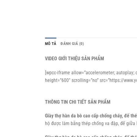
MÔ TẢ
ĐÁNH GIÁ (0)
VIDEO GIỚI THIỆU SẢN PHẨM
[wpcc-iframe allow=”accelerometer; autoplay; c
height=”600″ scrolling=”no” src=”https://www
THÔNG TIN CHI TIẾT SẢN PHẨM
Giày thợ hàn da bò cao cấp chống cháy, đế th
hộ được làm bằng thép chống va đập, đế giữa 