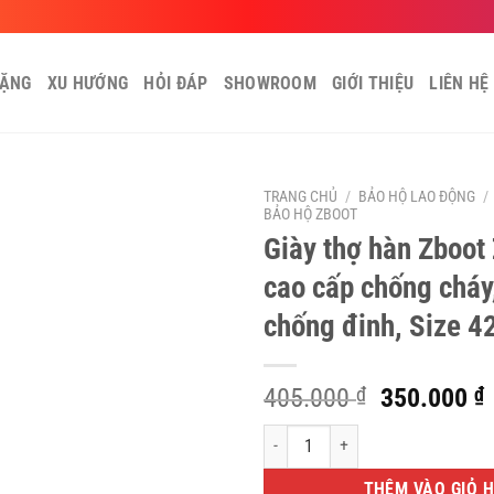
TẶNG
XU HƯỚNG
HỎI ĐÁP
SHOWROOM
GIỚI THIỆU
LIÊN HỆ
TRANG CHỦ
/
BẢO HỘ LAO ĐỘNG
/
BẢO HỘ ZBOOT
Giày thợ hàn Zboot
cao cấp chống cháy
chống đinh, Size 4
Giá
405.000
₫
350.000
₫
gốc
Giày thợ hàn Zboot Z103 da bò cao cấ
là:
t
405.000 ₫
l
THÊM VÀO GIỎ 