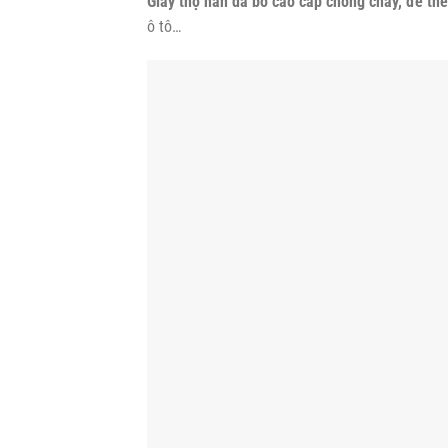
Giày thợ hàn da bò cao cấp chống cháy, đế th
ô tô…