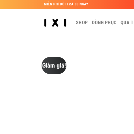
Bỏ
MIỄN PHÍ ĐỔI TRẢ 30 NGÀY
qua
nội
SHOP
ĐỒNG PHỤC
QUÀ 
dung
Giảm giá!