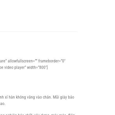
hare” allowfullscreen=”” frameborder=”0″
e video player” width=”800″]
h xỉ hàn không văng vào chân. Mũi giày bảo
cao.