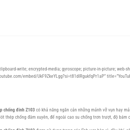
lipboard-write; encrypted-media; gyroscope; picture-in-picture; web-s
.youtube.com/embed/UkF9ZkeYLgg?si=t81dIRgukfqPr1aP” title=”YouTub
ép chống đinh Z103
có khả năng ngăn cản những mảnh vỡ vụn hay mản
lót thép chống đâm xuyên, đế ngoài cao su chống trơn trượt, độ bám 