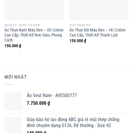
QUẦN ÂU - QUẦN TÂY NAM
THỜI TRANG NỮ
Áo Thun Nam Màu Đen – IXI Cotton
Áo Thun Nữ Màu Đen – IXI Cotton
Cao Cấp, Thiết Kế Đơn Giản, Phong
Cao Cấp, Thiết Kế Thanh Lịch
Cách
150.000
₫
150.000
₫
MỚI NHẤT
Áo Vest Nam - AVES00777
7.750.000
₫
Giày bảo hộ lao động ABC giá rẻ mũi thép chống
đinh chuyên dụng G126, Đế thường - Size 42