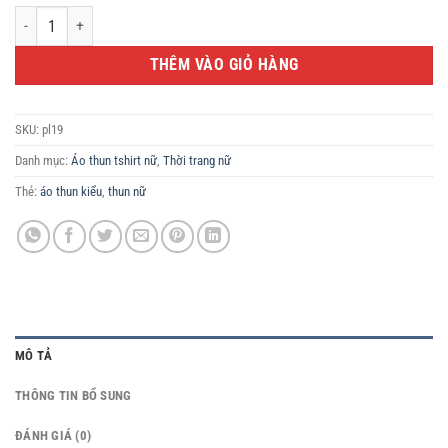
Tiêu đề sản phẩm: Áo Thun Nữ Màu Xanh - IXI Cotton Cao Cấp, Thiết Kế Năn
THÊM VÀO GIỎ HÀNG
SKU:
pl19
Danh mục:
Áo thun tshirt nữ
,
Thời trang nữ
Thẻ:
áo thun kiểu
,
thun nữ
MÔ TẢ
THÔNG TIN BỔ SUNG
ĐÁNH GIÁ (0)