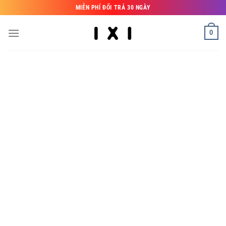
Bỏ
MIỄN PHÍ ĐỔI TRẢ 30 NGÀY
qua
nội
0
dung