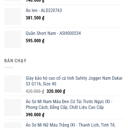
140.000
₫
Áo len - ALD220763
381.500
₫
Quần Short Nam - ASH000534
595.000
₫
BÁN CHẠY
Giày bảo hộ cao cổ cá tính Safety Jogger Nam Dakar
S3 G116, Size 40
Giá
Giá
420.000
₫
320.000
₫
gốc
hiện
Áo Sơ Mi Nam Màu Đen Có Túi Trước Ngực IXI -
là:
tại
Phong Cách, Đẳng Cấp, Chất Liệu Cao Cấp
420.000 ₫.
là:
390.000
₫
320.000 ₫.
Áo Sơ Mi Nữ Màu Trắng IXI - Thanh Lịch, Tinh Tế,