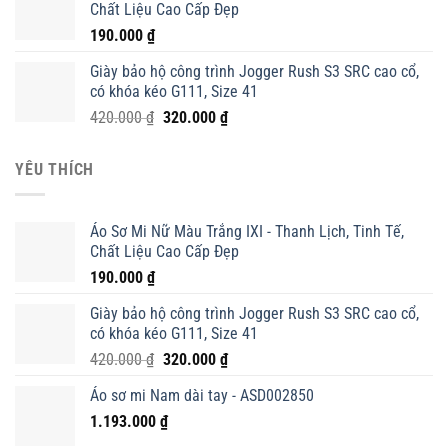
Chất Liệu Cao Cấp Đẹp
190.000
₫
Giày bảo hộ công trình Jogger Rush S3 SRC cao cổ,
có khóa kéo G111, Size 41
Giá
Giá
420.000
₫
320.000
₫
gốc
hiện
là:
tại
YÊU THÍCH
420.000 ₫.
là:
320.000 ₫.
Áo Sơ Mi Nữ Màu Trắng IXI - Thanh Lịch, Tinh Tế,
Chất Liệu Cao Cấp Đẹp
190.000
₫
Giày bảo hộ công trình Jogger Rush S3 SRC cao cổ,
có khóa kéo G111, Size 41
Giá
Giá
420.000
₫
320.000
₫
gốc
hiện
Áo sơ mi Nam dài tay - ASD002850
là:
tại
1.193.000
₫
420.000 ₫.
là:
320.000 ₫.