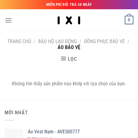
Bỏ
MIỄN PHÍ ĐỔI TRẢ 30 NGÀY
qua
nội
0
dung
TRANG CHỦ
/
BẢO HỘ LAO ĐỘNG
/
ĐỒNG PHỤC BẢO VỆ
/
ÁO BẢO VỆ
LỌC
Không tìm thấy sản phẩm nào khớp với lựa chọn của bạn.
MỚI NHẤT
Áo Vest Nam - AVES00777