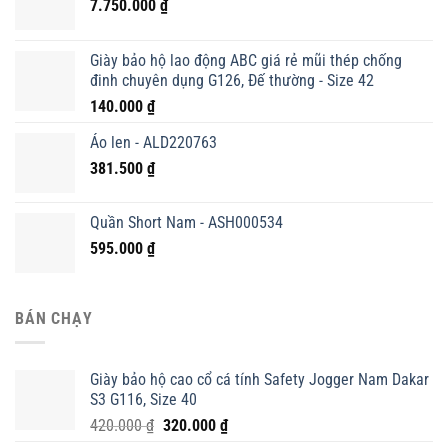
7.750.000
₫
Giày bảo hộ lao động ABC giá rẻ mũi thép chống
đinh chuyên dụng G126, Đế thường - Size 42
140.000
₫
Áo len - ALD220763
381.500
₫
Quần Short Nam - ASH000534
595.000
₫
BÁN CHẠY
Giày bảo hộ cao cổ cá tính Safety Jogger Nam Dakar
S3 G116, Size 40
Giá
Giá
420.000
₫
320.000
₫
gốc
hiện