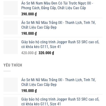
Áo Sơ Mi Nam Màu Đen Có Túi Trước Ngực IXI -
là:
tại
Phong Cách, Đẳng Cấp, Chất Liệu Cao Cấp
420.000 ₫.
là:
390.000
₫
320.000 ₫.
Áo Sơ Mi Nữ Màu Trắng IXI - Thanh Lịch, Tinh Tế,
Chất Liệu Cao Cấp Đẹp
190.000
₫
Giày bảo hộ công trình Jogger Rush S3 SRC cao cổ,
có khóa kéo G111, Size 41
Giá
Giá
420.000
₫
320.000
₫
gốc
hiện
là:
tại
YÊU THÍCH
420.000 ₫.
là:
320.000 ₫.
Áo Sơ Mi Nữ Màu Trắng IXI - Thanh Lịch, Tinh Tế,
Chất Liệu Cao Cấp Đẹp
190.000
₫
Giày bảo hộ công trình Jogger Rush S3 SRC cao cổ,
có khóa kéo G111, Size 41