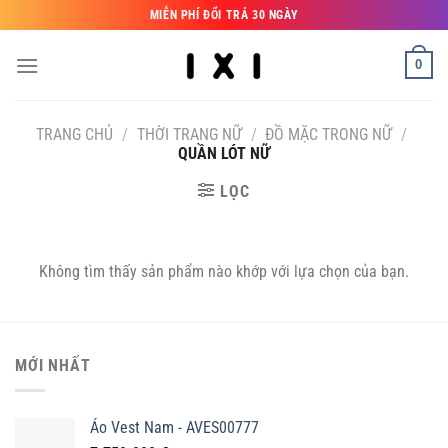
Bỏ
MIỄN PHÍ ĐỔI TRẢ 30 NGÀY
qua
nội
0
dung
TRANG CHỦ
/
THỜI TRANG NỮ
/
ĐỒ MẶC TRONG NỮ
/
QUẦN LÓT NỮ
LỌC
Không tìm thấy sản phẩm nào khớp với lựa chọn của bạn.
MỚI NHẤT
Áo Vest Nam - AVES00777