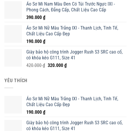
Áo Sơ Mi Nam Màu Đen Có Túi Trước Ngực IXI -
là:
tại
Phong Cách, Đẳng Cấp, Chất Liệu Cao Cấp
420.000 ₫.
là:
390.000
₫
320.000 ₫.
Áo Sơ Mi Nữ Màu Trắng IXI - Thanh Lịch, Tinh Tế,
Chất Liệu Cao Cấp Đẹp
190.000
₫
Giày bảo hộ công trình Jogger Rush S3 SRC cao cổ,
có khóa kéo G111, Size 41
Giá
Giá
420.000
₫
320.000
₫
gốc
hiện
là:
tại
YÊU THÍCH
420.000 ₫.
là:
320.000 ₫.
Áo Sơ Mi Nữ Màu Trắng IXI - Thanh Lịch, Tinh Tế,
Chất Liệu Cao Cấp Đẹp
190.000
₫
Giày bảo hộ công trình Jogger Rush S3 SRC cao cổ,
có khóa kéo G111, Size 41