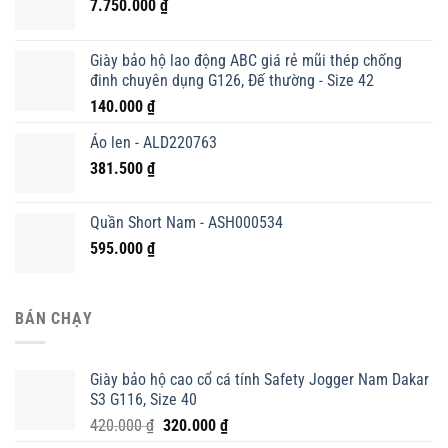
7.750.000
₫
Giày bảo hộ lao động ABC giá rẻ mũi thép chống
đinh chuyên dụng G126, Đế thường - Size 42
140.000
₫
Áo len - ALD220763
381.500
₫
Quần Short Nam - ASH000534
595.000
₫
BÁN CHẠY
Giày bảo hộ cao cổ cá tính Safety Jogger Nam Dakar
S3 G116, Size 40
Giá
Giá
420.000
₫
320.000
₫
gốc
hiện