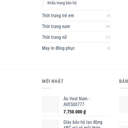
Khẩu trang bảo hộ
Thời trang trẻ em
(0)
Thời trang nam
(88)
Thời trang nữ
(13)
May in đồng phục
(0)
MỚI NHẤT
BÁN
Áo Vest Nam -
AVES00777
7.750.000
₫
Giày bảo hộ lao động
ABC giá rẻ mũi thép