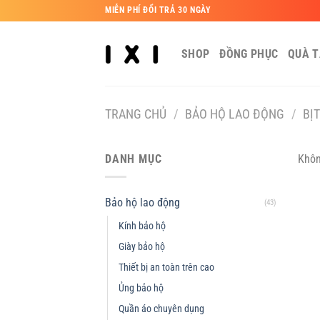
Bỏ
MIỄN PHÍ ĐỔI TRẢ 30 NGÀY
qua
nội
SHOP
ĐỒNG PHỤC
QUÀ 
dung
TRANG CHỦ
/
BẢO HỘ LAO ĐỘNG
/
BỊ
DANH MỤC
Khôn
Bảo hộ lao động
(43)
Kính bảo hộ
Giày bảo hộ
Thiết bị an toàn trên cao
Ủng bảo hộ
Quần áo chuyên dụng