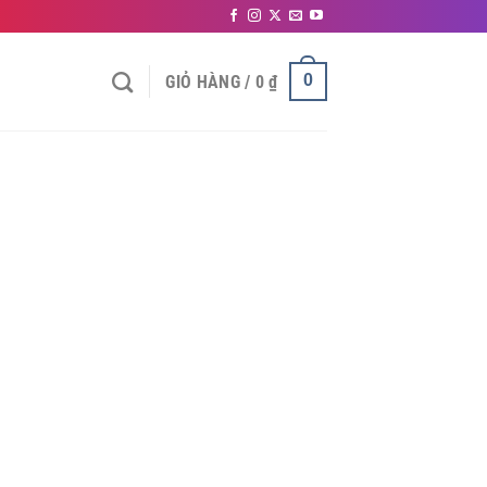
0
GIỎ HÀNG /
0
₫