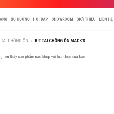
TẶNG
XU HƯỚNG
HỎI ĐÁP
SHOWROOM
GIỚI THIỆU
LIÊN HỆ
T TAI CHỐNG ỒN
/
BỊT TAI CHỐNG ỒN MACK'S
g tìm thấy sản phẩm nào khớp với lựa chọn của bạn.