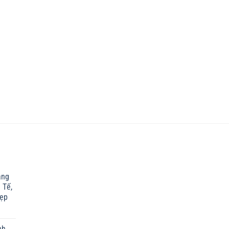
ắng
 Tế,
Đẹp
nh