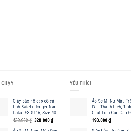
 CHẠY
YÊU THÍCH
Giày bảo hộ cao cổ cá
Áo Sơ Mi Nữ Màu Tr
tính Safety Jogger Nam
IXI - Thanh Lịch, Tinh
Dakar S3 G116, Size 40
Chất Liệu Cao Cấp 
Giá
Giá
420.000
₫
320.000
₫
190.000
₫
gốc
hiện
Áo Sơ Mi Nam Màu Đen
Giày bảo hộ công trì