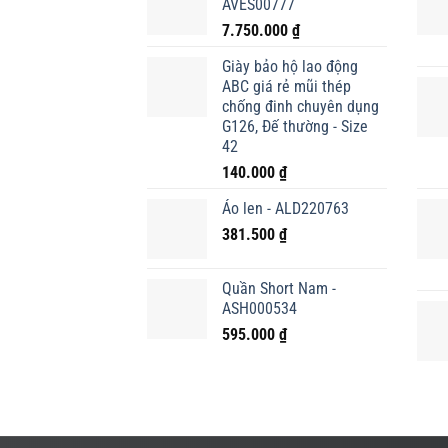
AVES00777
7.750.000
₫
Giày bảo hộ lao động
ABC giá rẻ mũi thép
chống đinh chuyên dụng
G126, Đế thường - Size
42
140.000
₫
Áo len - ALD220763
381.500
₫
Quần Short Nam -
ASH000534
595.000
₫