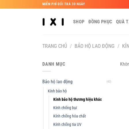
Bỏ
MIỄN PHÍ ĐỔI TRẢ 30 NGÀY
qua
nội
SHOP
ĐỒNG PHỤC
QUÀ 
dung
TRANG CHỦ
/
BẢO HỘ LAO ĐỘNG
/
KÍ
DANH MỤC
Khôn
Bảo hộ lao động
(43)
Kính bảo hộ
Kính bảo hộ thương hiệu khác
Kính chống bụi
Kính chống hóa chất
Kính chống tia UV