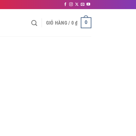
0
GIỎ HÀNG /
0
₫