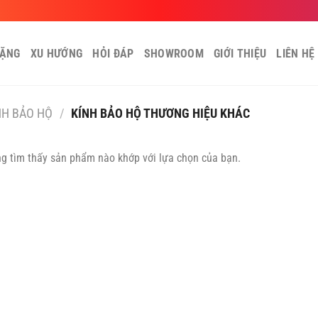
TẶNG
XU HƯỚNG
HỎI ĐÁP
SHOWROOM
GIỚI THIỆU
LIÊN HỆ
NH BẢO HỘ
/
KÍNH BẢO HỘ THƯƠNG HIỆU KHÁC
g tìm thấy sản phẩm nào khớp với lựa chọn của bạn.