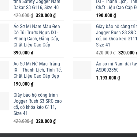
tính Safety Jogger Nam
IXI - Thanh Lịch, Tinh
Dakar S3 G116, Size 40
Chất Liệu Cao Cấp 
Giá
Giá
420.000
₫
320.000
₫
190.000
₫
gốc
hiện
Áo Sơ Mi Nam Màu Đen
Giày bảo hộ công trì
là:
tại
Có Túi Trước Ngực IXI -
Jogger Rush S3 SRC
420.000 ₫.
là:
Phong Cách, Đẳng Cấp,
cổ, có khóa kéo G111
320.000 ₫.
Chất Liệu Cao Cấp
Size 41
Giá
390.000
₫
420.000
₫
320.000
gốc
Áo Sơ Mi Nữ Màu Trắng
Áo sơ mi Nam dài tay
là:
IXI - Thanh Lịch, Tinh Tế,
ASD002850
420.000 ₫
Chất Liệu Cao Cấp Đẹp
1.193.000
₫
190.000
₫
Giày bảo hộ công trình
Jogger Rush S3 SRC cao
cổ, có khóa kéo G111,
Size 41
Giá
Giá
420.000
₫
320.000
₫
gốc
hiện
là:
tại