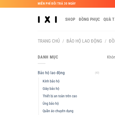
Bỏ
MIỄN PHÍ ĐỔI TRẢ 30 NGÀY
qua
nội
SHOP
ĐỒNG PHỤC
QUÀ 
dung
TRANG CHỦ
/
BẢO HỘ LAO ĐỘNG
/
ĐỒ
DANH MỤC
Khôn
Bảo hộ lao động
(43)
Kính bảo hộ
Giày bảo hộ
Thiết bị an toàn trên cao
Ủng bảo hộ
Quần áo chuyên dụng