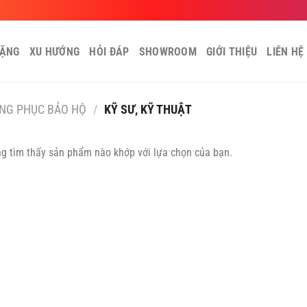
TẶNG
XU HƯỚNG
HỎI ĐÁP
SHOWROOM
GIỚI THIỆU
LIÊN HỆ
NG PHỤC BẢO HỘ
/
KỸ SƯ, KỸ THUẬT
g tìm thấy sản phẩm nào khớp với lựa chọn của bạn.