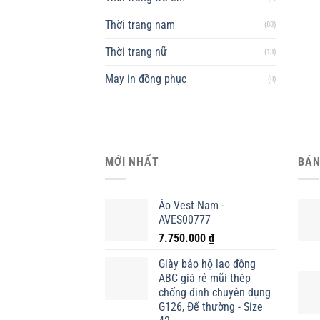
Thời trang nam
(88)
Thời trang nữ
(13)
May in đồng phục
(0)
MỚI NHẤT
BÁN
Áo Vest Nam -
AVES00777
7.750.000
₫
Giày bảo hộ lao động
ABC giá rẻ mũi thép
chống đinh chuyên dụng
G126, Đế thường - Size