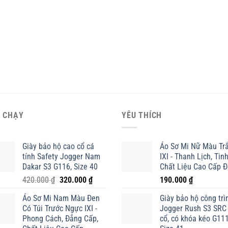
 CHẠY
YÊU THÍCH
Giày bảo hộ cao cổ cá
Áo Sơ Mi Nữ Màu Tr
tính Safety Jogger Nam
IXI - Thanh Lịch, Tinh
Dakar S3 G116, Size 40
Chất Liệu Cao Cấp 
Giá
Giá
420.000
₫
320.000
₫
190.000
₫
gốc
hiện
Áo Sơ Mi Nam Màu Đen
Giày bảo hộ công trì
là:
tại
Có Túi Trước Ngực IXI -
Jogger Rush S3 SRC
420.000 ₫.
là:
Phong Cách, Đẳng Cấp,
cổ, có khóa kéo G111
320.000 ₫.