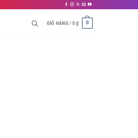
0
GIỎ HÀNG /
0
₫