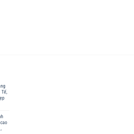
ắng
 Tế,
Đẹp
nh
 cao
,