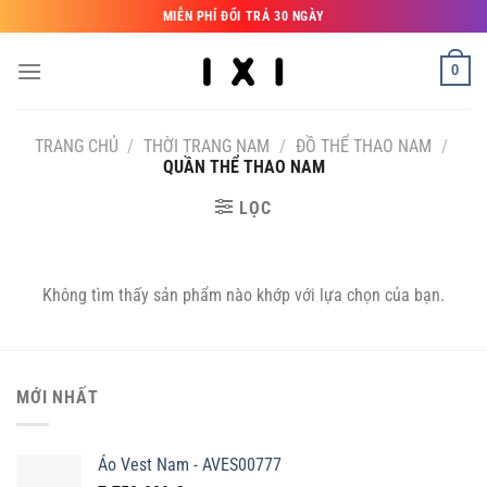
Bỏ
MIỄN PHÍ ĐỔI TRẢ 30 NGÀY
qua
nội
0
dung
TRANG CHỦ
/
THỜI TRANG NAM
/
ĐỒ THỂ THAO NAM
/
QUẦN THỂ THAO NAM
LỌC
Không tìm thấy sản phẩm nào khớp với lựa chọn của bạn.
MỚI NHẤT
Áo Vest Nam - AVES00777