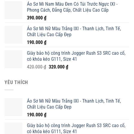
Áo Sơ Mi Nam Màu Đen Có Túi Trước Ngực IXI -
là:
tại
Phong Cách, Đẳng Cấp, Chất Liệu Cao Cấp
420.000 ₫.
là:
390.000
₫
320.000 ₫.
Áo Sơ Mi Nữ Màu Trắng IXI - Thanh Lịch, Tinh Tế,
Chất Liệu Cao Cấp Đẹp
190.000
₫
Giày bảo hộ công trình Jogger Rush S3 SRC cao cổ,
có khóa kéo G111, Size 41
Giá
Giá
420.000
₫
320.000
₫
gốc
hiện
là:
tại
YÊU THÍCH
420.000 ₫.
là:
320.000 ₫.
Áo Sơ Mi Nữ Màu Trắng IXI - Thanh Lịch, Tinh Tế,
Chất Liệu Cao Cấp Đẹp
190.000
₫
Giày bảo hộ công trình Jogger Rush S3 SRC cao cổ,
có khóa kéo G111, Size 41