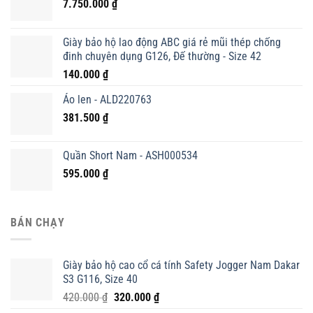
7.750.000
₫
Giày bảo hộ lao động ABC giá rẻ mũi thép chống
đinh chuyên dụng G126, Đế thường - Size 42
140.000
₫
Áo len - ALD220763
381.500
₫
Quần Short Nam - ASH000534
595.000
₫
BÁN CHẠY
Giày bảo hộ cao cổ cá tính Safety Jogger Nam Dakar
S3 G116, Size 40
Giá
Giá
420.000
₫
320.000
₫
gốc
hiện